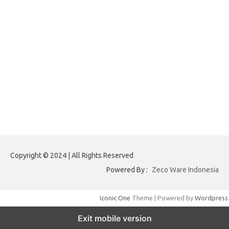
ajreinke.com
annacbrady.com
klikhammerofthor.com
kyleadamblair.com
lindsaymking.com
lipimagazine.com
lisandrarcarmichael.com
mollyjuneroquet.com
obatpenggugurampuh.com
ontologyschmology.com
pargirlmothers.com
reinventingthebible.com
Copyright © 2024 | All Rights Reserved
Powered By :
Zeco Ware Indonesia
Iconic One
Theme | Powered by
Wordpress
Exit mobile version