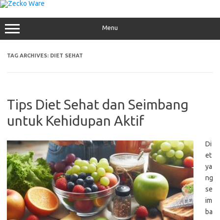
Skip
to
content
Menu
TAG ARCHIVES:
DIET SEHAT
Tips Diet Sehat dan Seimbang
untuk Kehidupan Aktif
Di
et
ya
ng
se
im
ba