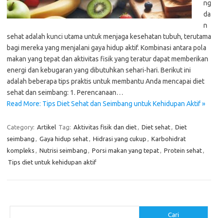
ng
da
n
sehat adalah kunci utama untuk menjaga kesehatan tubuh, terutama
bagi mereka yang menjalani gaya hidup aktif. Kombinasi antara pola
makan yang tepat dan aktivitas fisik yang teratur dapat memberikan
energi dan kebugaran yang dibutuhkan sehari-hari. Berikut ini
adalah beberapa tips praktis untuk membantu Anda mencapai diet
sehat dan seimbang: 1. Perencanaan…
Read More: Tips Diet Sehat dan Seimbang untuk Kehidupan Aktif »
Category:
Artikel
Tag:
Aktivitas fisik dan diet
,
Diet sehat
,
Diet
seimbang
,
Gaya hidup sehat
,
Hidrasi yang cukup
,
Karbohidrat
kompleks
,
Nutrisi seimbang
,
Porsi makan yang tepat
,
Protein sehat
,
Tips diet untuk kehidupan aktif
Cari
Cari