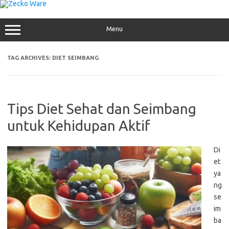
Skip
to
content
Menu
TAG ARCHIVES:
DIET SEIMBANG
Tips Diet Sehat dan Seimbang
untuk Kehidupan Aktif
Di
et
ya
ng
se
im
ba