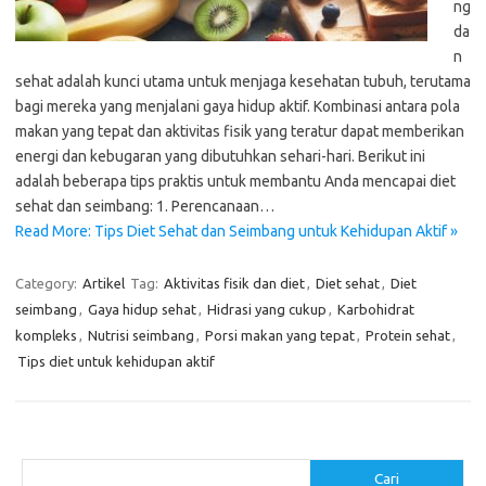
ng
da
n
sehat adalah kunci utama untuk menjaga kesehatan tubuh, terutama
bagi mereka yang menjalani gaya hidup aktif. Kombinasi antara pola
makan yang tepat dan aktivitas fisik yang teratur dapat memberikan
energi dan kebugaran yang dibutuhkan sehari-hari. Berikut ini
adalah beberapa tips praktis untuk membantu Anda mencapai diet
sehat dan seimbang: 1. Perencanaan…
Read More: Tips Diet Sehat dan Seimbang untuk Kehidupan Aktif »
Category:
Artikel
Tag:
Aktivitas fisik dan diet
,
Diet sehat
,
Diet
seimbang
,
Gaya hidup sehat
,
Hidrasi yang cukup
,
Karbohidrat
kompleks
,
Nutrisi seimbang
,
Porsi makan yang tepat
,
Protein sehat
,
Tips diet untuk kehidupan aktif
Cari
Cari