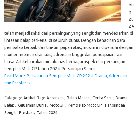
hu
n
20
24
telah menjadi saksi dari persaingan yang sengit dan mendebarkan di
lintasan balap terkenal di seluruh dunia. Dengan kehadiran para
pembalap terbaik dan tim-tim papan atas, musim ini dipenuhi dengan
momen-momen dramatis, adrenalin tinggi, dan pencapaian luar
biasa. Artikel ini akan membahas berbagai aspek dari persaingan
sengit di MotoGP tahun 2024. Persaingan Sengit…
Read More: Persaingan Sengit di MotoGP 2024: Drama, Adrenalin
dan Prestasi »
Category:
Artikel
Tag:
Adrenalin
,
Balap Motor
,
Cerita Seru
,
Drama
Balap
,
Kejuaraan Dunia
,
MotoGP
,
Pembalap MotoGP
,
Persaingan
Sengit
,
Prestasi
,
Tahun 2024
Cari