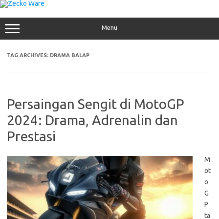
Skip
to
content
Menu
TAG ARCHIVES:
DRAMA BALAP
Persaingan Sengit di MotoGP
2024: Drama, Adrenalin dan
Prestasi
M
ot
o
G
P
ta