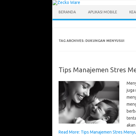
Skip
to
content
BERANDA
APLIKASI MOBILE
KEA
TAG ARCHIVES:
DUKUNGAN MENYUSUI
Tips Manajemen Stres Me
Meny
juga
menye
menga
berb
tenta
akan
Read More: Tips Manajemen Stres Menyus