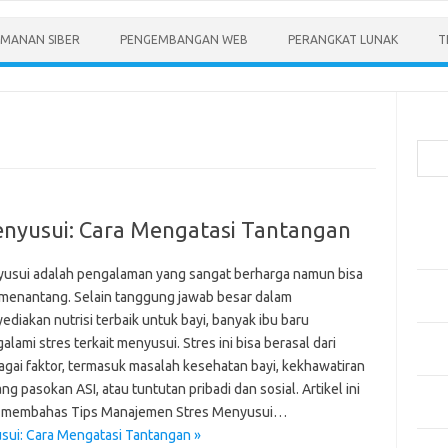
MANAN SIBER
PENGEMBANGAN WEB
PERANGKAT LUNAK
T
Cari
Pos-
nyusui: Cara Mengatasi Tantangan
Menen
Anda
usui adalah pengalaman yang sangat berharga namun bisa
Memb
 menantang. Selain tanggung jawab besar dalam
Pert
diakan nutrisi terbaik untuk bayi, banyak ibu baru
Meng
lami stres terkait menyusui. Stres ini bisa berasal dari
Diper
agai faktor, termasuk masalah kesehatan bayi, kekhawatiran
ng pasokan ASI, atau tuntutan pribadi dan sosial. Artikel ini
Meng
 membahas Tips Manajemen Stres Menyusui…
Priba
ui: Cara Mengatasi Tantangan »
Mobil