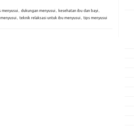
Rama
s menyusui
,
dukungan menyusui
,
kesehatan ibu dan bayi
,
 menyusui
,
teknik relaksasi untuk ibu menyusui
,
tips menyusui
Kome
Tidak
Arsi
Agus
Juli 
Juni 
Mei 
April
Mare
Febru
Janua
Dese
Nove