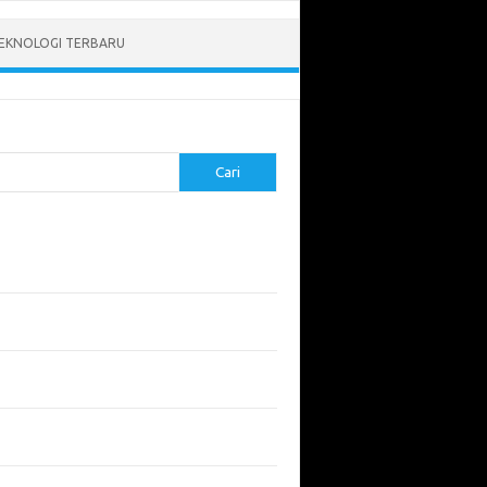
EKNOLOGI TERBARU
Cari
pos Terbaru
tukan ROI dari Investasi Perangkat Lunak
angun Website Kesehatan: Tips dan
imbangan
apa Riset Keamanan Siber Harus
hatikan?
apa Aplikasi Mobil Penting untuk Keamanan
di di Jalan?
 Listrik: Masa Depan Transportasi yang