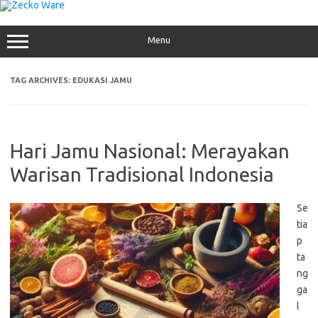
Skip
to
content
Menu
TAG ARCHIVES:
EDUKASI JAMU
Hari Jamu Nasional: Merayakan
Warisan Tradisional Indonesia
Se
tia
p
ta
ng
ga
l