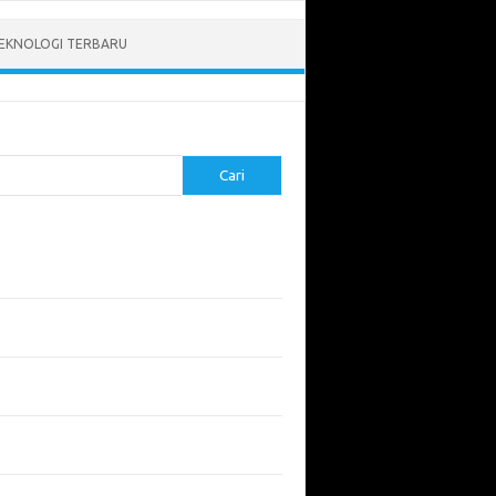
EKNOLOGI TERBARU
Cari
pos Terbaru
tukan ROI dari Investasi Perangkat Lunak
angun Website Kesehatan: Tips dan
imbangan
apa Riset Keamanan Siber Harus
hatikan?
apa Aplikasi Mobil Penting untuk Keamanan
di di Jalan?
 Listrik: Masa Depan Transportasi yang