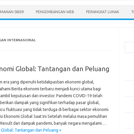
MANAN SIBER
PENGEMBANGAN WEB
PERANGKAT LUNAK
T
Cari
GAN INTERNASIONAL
Pos-
omi Global: Tantangan dan Peluang
Menen
Anda
m era yang dipenuhi ketidakpastian ekonomi global,
Memb
hami Berita ekonomi terbaru menjadi kunci utama bagi
Pert
ambil keputusan dan investor. Pandemi COVID-19 telah
Meng
erikan dampak yang signifikan terhadap pasar global,
Diper
cu fluktuasi yang tidak terduga di berbagai sektor ekonomi.
asi Ekonomi Global Saat Ini Setelah melalui masa pemulihan
Meng
 Result dari dampak pandemi, banyak negara mengalami…
Priba
Global: Tantangan dan Peluang »
Mobil