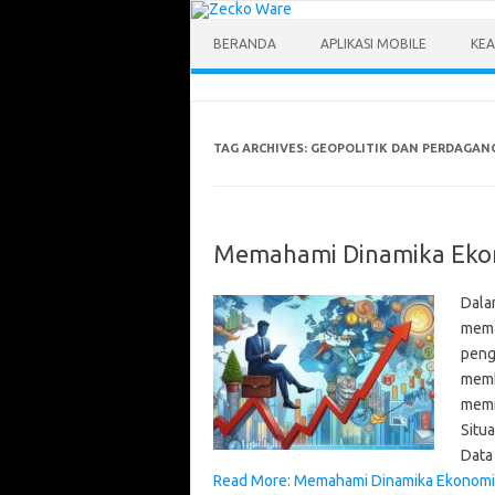
Skip
to
content
BERANDA
APLIKASI MOBILE
KEA
TAG ARCHIVES:
GEOPOLITIK DAN PERDAGAN
Memahami Dinamika Ekon
Dala
mema
peng
memb
memi
Situ
Data
Read More: Memahami Dinamika Ekonomi 