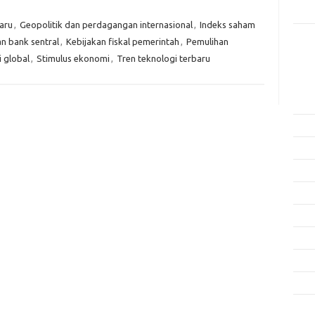
Rama
aru
,
Geopolitik dan perdagangan internasional
,
Indeks saham
n bank sentral
,
Kebijakan fiskal pemerintah
,
Pemulihan
Kome
Tidak
 global
,
Stimulus ekonomi
,
Tren teknologi terbaru
Arsi
Agus
Juli 
Juni 
Mei 
April
Mare
Febru
Janua
Dese
Nove