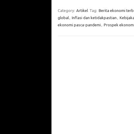
Category:
Artikel
Tag:
Berita ekonomi terb
global
,
Inflasi dan ketidakpastian
,
Kebijaka
ekonomi pasca-pandemi
,
Prospek ekonomi