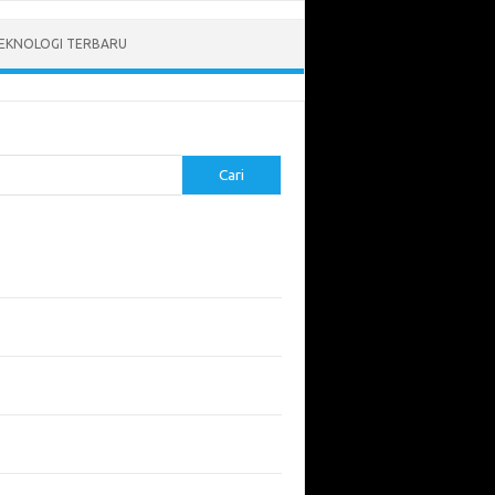
EKNOLOGI TERBARU
Cari
pos Terbaru
tukan ROI dari Investasi Perangkat Lunak
angun Website Kesehatan: Tips dan
imbangan
apa Riset Keamanan Siber Harus
hatikan?
apa Aplikasi Mobil Penting untuk Keamanan
di di Jalan?
 Listrik: Masa Depan Transportasi yang