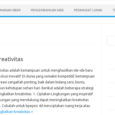
MANAN SIBER
PENGEMBANGAN WEB
PERANGKAT LUNAK
T
Cari
Pos-
eativitas
Menen
Anda
tivitas adalah kemampuan untuk menghasilkan ide-ide baru
Memb
solusi inovatif. Di dunia yang semakin kompetitif, kemampuan
Pert
easi sangatlah penting, baik dalam bidang seni, bisnis,
Meng
un kehidupan sehari-hari. Berikut adalah beberapa strategi
Diper
gkatkan kreativitas. 1. Ciptakan Lingkungan yang Inspiratif
kungan yang mendukung dapat meningkatkan kreativitas
Meng
. Cobalah untuk bpepez 4d menciptakan ruang kerja atau
Priba
gkatkan Kreativitas »
Mobil