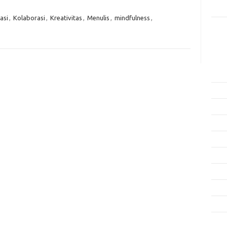
Rama
asi
,
Kolaborasi
,
Kreativitas
,
Menulis
,
mindfulness
,
Kome
Tidak
Arsi
Agus
Juli 
Juni 
Mei 
April
Mare
Febru
Janua
Dese
Nove