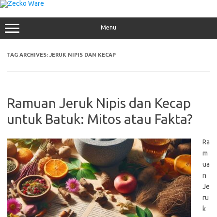
Skip
to
content
Menu
TAG ARCHIVES:
JERUK NIPIS DAN KECAP
Ramuan Jeruk Nipis dan Kecap
untuk Batuk: Mitos atau Fakta?
Ra
m
ua
n
Je
ru
k