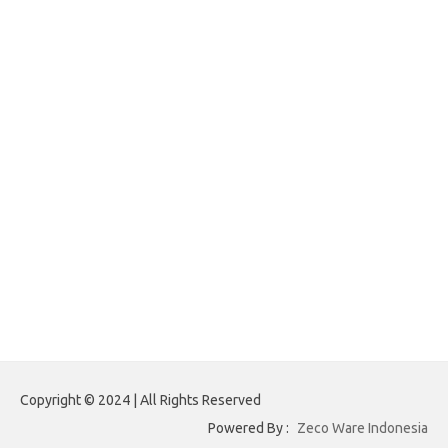
forexnews.my.id
belajargsaseo.my.id
adsdiaspora.com
ajreinke.com
annacbrady.com
klikhammerofthor.com
kyleadamblair.com
lindsaymking.com
lipimagazine.com
lisandrarcarmichael.com
mollyjuneroquet.com
obatpenggugurampuh.com
ontologyschmology.com
pargirlmothers.com
reinventingthebible.com
Copyright © 2024 | All Rights Reserved
Powered By :
Zeco Ware Indonesia