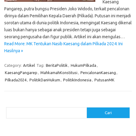
Kaesang
Pangarep, putra bungsu Presiden Joko Widodo, terkait pencalonan
dirinya dalam Pemilihan Kepala Daerah (Pilkada). Putusan ini menjadi
sorotan utama di dunia politik Indonesia, mengingat Kaesang dikenal
luas bukan hanya sebagai anak presiden tetapi juga sebagai
seorang pengusaha dan figur publik. Artikel ini akan mengulas…
Read More: MK Tentukan Nasib Kaesang dalam Pilkada 2024: Ini
Hasilnya »
Category:
Artikel
Tag:
BeritaPolitik
,
HukumPilkada
,
KaesangPangarep
,
MahkamahKonstitusi
,
PencalonanKaesang
,
Pilkada2024
,
PolitikDanHukum
,
PolitikIndonesia
,
PutusanMK
Cari
Cari
Pos-pos Terbaru
Menentukan ROI dari Investasi Perangkat Lunak Anda