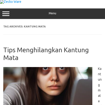
Skip
to
content
Menu
TAG ARCHIVES:
KANTUNG MATA
Tips Menghilangkan Kantung
Mata
Ka
nt
un
g
m
at
a