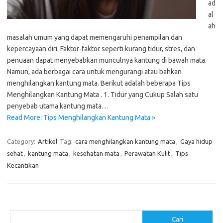
ad
al
ah
masalah umum yang dapat memengaruhi penampilan dan
kepercayaan diri. Faktor-faktor seperti kurang tidur, stres, dan
penuaan dapat menyebabkan munculnya kantung di bawah mata.
Namun, ada berbagai cara untuk mengurangi atau bahkan
menghilangkan kantung mata. Berikut adalah beberapa Tips
Menghilangkan Kantung Mata . 1. Tidur yang Cukup Salah satu
penyebab utama kantung mata…
Read More: Tips Menghilangkan Kantung Mata »
Category:
Artikel
Tag:
cara menghilangkan kantung mata
,
Gaya hidup
sehat
,
kantung mata
,
kesehatan mata
,
Perawatan Kulit
,
Tips
Kecantikan
Cari
Cari