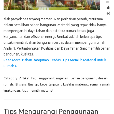
m
ah
ad
alah proyek besar yang memerlukan perhatian penuh, terutama
dalam pemilihan bahan bangunan. Material yang tepat tidak hanya
mempengaruhi daya tahan dan estetika rumah, tetapi juga
kenyamanan dan efisiensi energi. Berikut adalah beberapa tips
untuk memilih bahan bangunan cerdas dalam membangun rumah
Anda. 1. Pertimbangkan Kualitas dan Daya Tahan Saat memilih bahan
bangunan, kualitas…
Read More: Bahan Bangunan Cerdas: Tips Memilih Material untuk
Rumah »
Category:
Artikel
Tag:
anggaran bangunan
,
bahan bangunan
,
desain
rumah
,
Efisiensi Energi
,
keberlanjutan
,
kualitas material
,
rumah ramah
lingkungan
,
tips memilih material
Tips Mengurangi Penggunaan