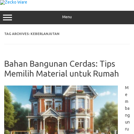
Skip
to
content
Menu
TAG ARCHIVES:
KEBERLANJUTAN
Bahan Bangunan Cerdas: Tips
Memilih Material untuk Rumah
M
e
m
ba
ng
un
ru