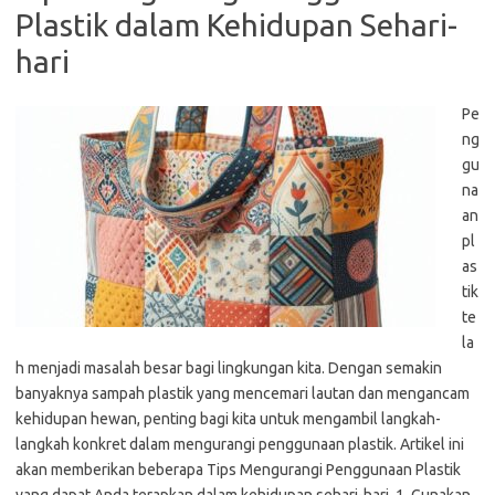
Plastik dalam Kehidupan Sehari-
hari
Pe
ng
gu
na
an
pl
as
tik
te
la
h menjadi masalah besar bagi lingkungan kita. Dengan semakin
banyaknya sampah plastik yang mencemari lautan dan mengancam
kehidupan hewan, penting bagi kita untuk mengambil langkah-
langkah konkret dalam mengurangi penggunaan plastik. Artikel ini
akan memberikan beberapa Tips Mengurangi Penggunaan Plastik