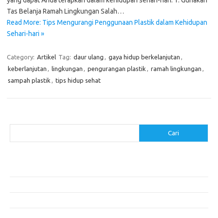
yang dapat Anda terapkan dalam kehidupan sehari-hari. 1. Gunakan
Tas Belanja Ramah Lingkungan Salah…
Read More: Tips Mengurangi Penggunaan Plastik dalam Kehidupan
Sehari-hari »
Category:
Artikel
Tag:
daur ulang
,
gaya hidup berkelanjutan
,
keberlanjutan
,
lingkungan
,
pengurangan plastik
,
ramah lingkungan
,
sampah plastik
,
tips hidup sehat
Cari
Cari
Pos-pos Terbaru
Menentukan ROI dari Investasi Perangkat Lunak Anda
Membangun Website Kesehatan: Tips dan Pertimbangan
Mengapa Riset Keamanan Siber Harus Diperhatikan?
Mengapa Aplikasi Mobil Penting untuk Keamanan Pribadi di Jalan?