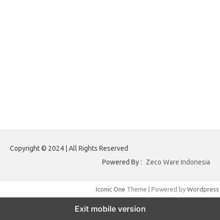
ajreinke.com
annacbrady.com
klikhammerofthor.com
kyleadamblair.com
lindsaymking.com
lipimagazine.com
lisandrarcarmichael.com
mollyjuneroquet.com
obatpenggugurampuh.com
ontologyschmology.com
pargirlmothers.com
reinventingthebible.com
Copyright © 2024 | All Rights Reserved
Powered By :
Zeco Ware Indonesia
Iconic One
Theme | Powered by
Wordpress
Exit mobile version