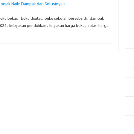
onjak Naik: Dampak dan Solusinya »
Rama
uku bekas
,
buku digital
,
buku sekolah bersubsidi
,
dampak
Kome
Tidak
2024
,
kebijakan pendidikan
,
lonjakan harga buku
,
solusi harga
Arsi
Agus
Juli 
Juni 
Mei 
April
Mare
Febru
Janua
Dese
Nove