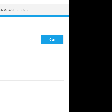
EKNOLOGI TERBARU
Cari
pos Terbaru
tukan ROI dari Investasi Perangkat Lunak
angun Website Kesehatan: Tips dan
imbangan
apa Riset Keamanan Siber Harus
hatikan?
apa Aplikasi Mobil Penting untuk Keamanan
di di Jalan?
 Listrik: Masa Depan Transportasi yang