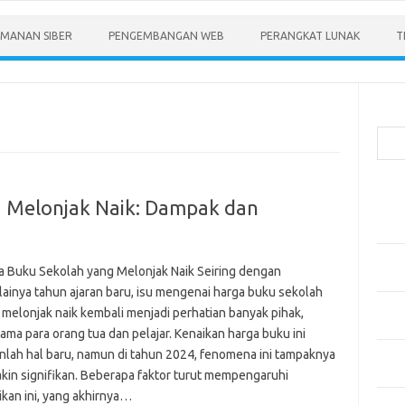
MANAN SIBER
PENGEMBANGAN WEB
PERANGKAT LUNAK
T
Cari
Pos-
 Melonjak Naik: Dampak dan
Menen
Anda
Memb
a Buku Sekolah yang Melonjak Naik Seiring dengan
Pert
lainya tahun ajaran baru, isu mengenai harga buku sekolah
Meng
 melonjak naik kembali menjadi perhatian banyak pihak,
Diper
ama para orang tua dan pelajar. Kenaikan harga buku ini
nlah hal baru, namun di tahun 2024, fenomena ini tampaknya
Meng
Priba
kin signifikan. Beberapa faktor turut mempengaruhi
ikan ini, yang akhirnya…
Mobil