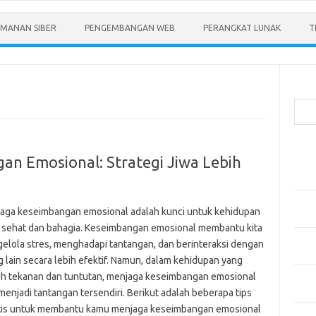
MANAN SIBER
PENGEMBANGAN WEB
PERANGKAT LUNAK
T
Cari
Pos-
an Emosional: Strategi Jiwa Lebih
Menen
Anda
Memb
aga keseimbangan emosional adalah kunci untuk kehidupan
Pert
 sehat dan bahagia. Keseimbangan emosional membantu kita
Meng
elola stres, menghadapi tantangan, dan berinteraksi dengan
Diper
g lain secara lebih efektif. Namun, dalam kehidupan yang
h tekanan dan tuntutan, menjaga keseimbangan emosional
Meng
Priba
menjadi tantangan tersendiri. Berikut adalah beberapa tips
tis untuk membantu kamu menjaga keseimbangan emosional
Mobil