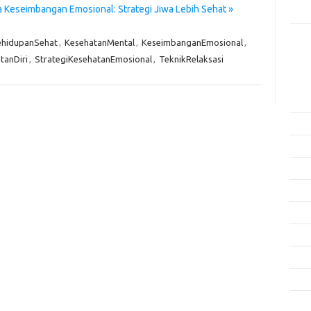
 Keseimbangan Emosional: Strategi Jiwa Lebih Sehat »
Rama
ehidupanSehat
,
KesehatanMental
,
KeseimbanganEmosional
,
Kome
Tidak
tanDiri
,
StrategiKesehatanEmosional
,
TeknikRelaksasi
Arsi
Agus
Juli 
Juni 
Mei 
April
Mare
Febru
Janua
Dese
Nove