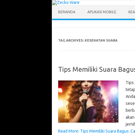
Skip
to
content
BERANDA
APLIKASI MOBILE
KEA
TAG ARCHIVES:
KESEHATAN SUARA
Tips Memiliki Suara Bagu
Tips
teta
Anda
sese
berba
akan
jern
Read More: Tips Memiliki Suara Bagus: Ca