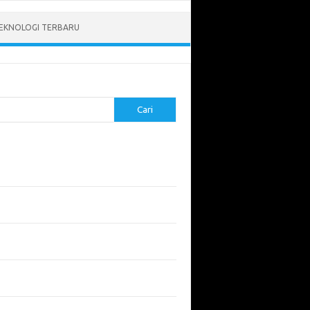
EKNOLOGI TERBARU
Cari
pos Terbaru
tukan ROI dari Investasi Perangkat Lunak
angun Website Kesehatan: Tips dan
imbangan
apa Riset Keamanan Siber Harus
hatikan?
apa Aplikasi Mobil Penting untuk Keamanan
di di Jalan?
 Listrik: Masa Depan Transportasi yang