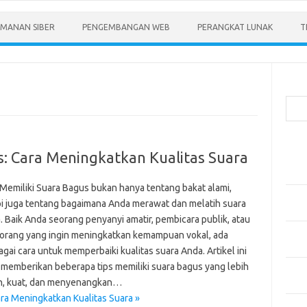
MANAN SIBER
PENGEMBANGAN WEB
PERANGKAT LUNAK
T
Cari
Pos-
s: Cara Meningkatkan Kualitas Suara
Menen
Anda
 Memiliki Suara Bagus bukan hanya tentang bakat alami,
Memb
pi juga tentang bagaimana Anda merawat dan melatih suara
Pert
. Baik Anda seorang penyanyi amatir, pembicara publik, atau
Meng
orang yang ingin meningkatkan kemampuan vokal, ada
Diper
gai cara untuk memperbaiki kualitas suara Anda. Artikel ini
 memberikan beberapa tips memiliki suara bagus yang lebih
Meng
ih, kuat, dan menyenangkan…
Priba
ra Meningkatkan Kualitas Suara »
Mobil