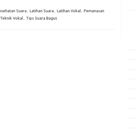
Rama
esehatan Suara
,
Latihan Suara
,
Latihan Vokal
,
Pemanasan
Teknik Vokal
,
Tips Suara Bagus
Kome
Tidak
Arsi
Agus
Juli 
Juni 
Mei 
April
Mare
Febru
Janua
Dese
Nove