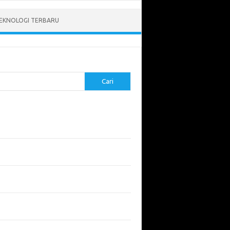
EKNOLOGI TERBARU
Cari
pos Terbaru
tukan ROI dari Investasi Perangkat Lunak
angun Website Kesehatan: Tips dan
imbangan
apa Riset Keamanan Siber Harus
hatikan?
apa Aplikasi Mobil Penting untuk Keamanan
di di Jalan?
 Listrik: Masa Depan Transportasi yang