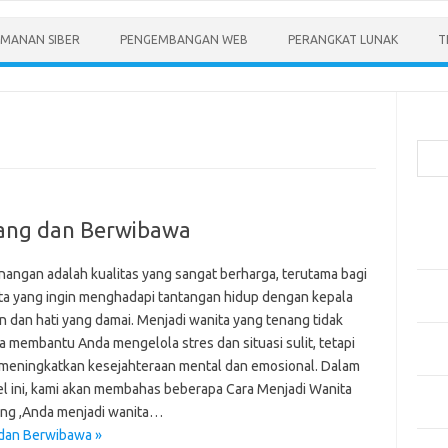
MANAN SIBER
PENGEMBANGAN WEB
PERANGKAT LUNAK
T
Cari
Pos-
nang dan Berwibawa
Menen
Anda
nangan adalah kualitas yang sangat berharga, terutama bagi
Memb
ta yang ingin menghadapi tantangan hidup dengan kepala
Pert
in dan hati yang damai. Menjadi wanita yang tenang tidak
Meng
a membantu Anda mengelola stres dan situasi sulit, tetapi
Diper
 meningkatkan kesejahteraan mental dan emosional. Dalam
kel ini, kami akan membahas beberapa Cara Menjadi Wanita
Meng
ng ,Anda menjadi wanita…
Priba
 dan Berwibawa »
Mobil