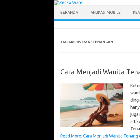
Skip
to
content
BERANDA
APLIKASI MOBILE
KEA
TAG ARCHIVES:
KETENANGAN
Cara Menjadi Wanita Te
Kete
wani
ding
hany
juga
arti
Tena
Read More: Cara Menjadi Wanita Tenang