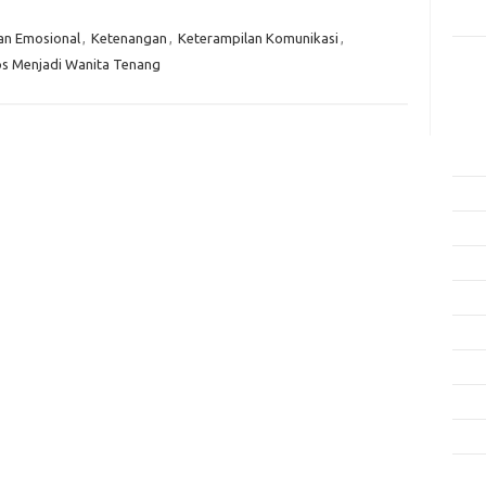
Rama
an Emosional
,
Ketenangan
,
Keterampilan Komunikasi
,
ps Menjadi Wanita Tenang
Kome
Tidak
Arsi
Agus
Juli 
Juni 
Mei 
April
Mare
Febru
Janua
Dese
Nove