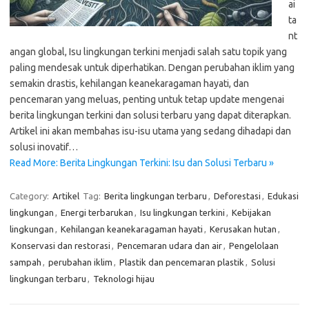
ai
ta
nt
angan global, Isu lingkungan terkini menjadi salah satu topik yang
paling mendesak untuk diperhatikan. Dengan perubahan iklim yang
semakin drastis, kehilangan keanekaragaman hayati, dan
pencemaran yang meluas, penting untuk tetap update mengenai
berita lingkungan terkini dan solusi terbaru yang dapat diterapkan.
Artikel ini akan membahas isu-isu utama yang sedang dihadapi dan
solusi inovatif…
Read More: Berita Lingkungan Terkini: Isu dan Solusi Terbaru »
Category:
Artikel
Tag:
Berita lingkungan terbaru
,
Deforestasi
,
Edukasi
lingkungan
,
Energi terbarukan
,
Isu lingkungan terkini
,
Kebijakan
lingkungan
,
Kehilangan keanekaragaman hayati
,
Kerusakan hutan
,
Konservasi dan restorasi
,
Pencemaran udara dan air
,
Pengelolaan
sampah
,
perubahan iklim
,
Plastik dan pencemaran plastik
,
Solusi
lingkungan terbaru
,
Teknologi hijau