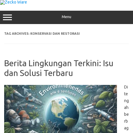
Skip
to
content
Menu
TAG ARCHIVES:
KONSERVASI DAN RESTORASI
Berita Lingkungan Terkini: Isu
dan Solusi Terbaru
Di
te
ng
ah
be
rb
ag