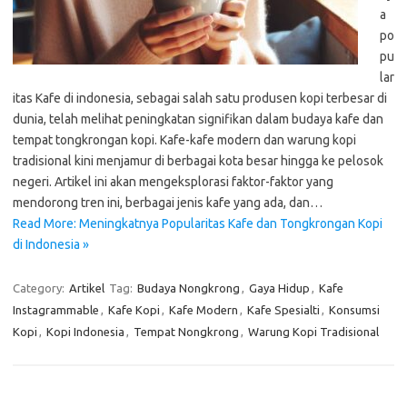
a
po
pu
lar
itas Kafe di indonesia, sebagai salah satu produsen kopi terbesar di
dunia, telah melihat peningkatan signifikan dalam budaya kafe dan
tempat tongkrongan kopi. Kafe-kafe modern dan warung kopi
tradisional kini menjamur di berbagai kota besar hingga ke pelosok
negeri. Artikel ini akan mengeksplorasi faktor-faktor yang
mendorong tren ini, berbagai jenis kafe yang ada, dan…
Read More: Meningkatnya Popularitas Kafe dan Tongkrongan Kopi
di Indonesia »
Category:
Artikel
Tag:
Budaya Nongkrong
,
Gaya Hidup
,
Kafe
Instagrammable
,
Kafe Kopi
,
Kafe Modern
,
Kafe Spesialti
,
Konsumsi
Kopi
,
Kopi Indonesia
,
Tempat Nongkrong
,
Warung Kopi Tradisional
Cari