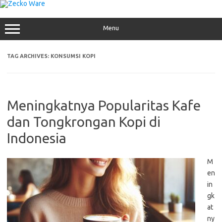
Skip
to
content
Menu
TAG ARCHIVES:
KONSUMSI KOPI
Meningkatnya Popularitas Kafe
dan Tongkrongan Kopi di
Indonesia
M
en
in
gk
at
ny