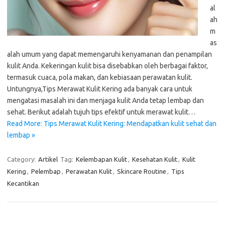
al
ah
m
as
alah umum yang dapat memengaruhi kenyamanan dan penampilan
kulit Anda. Kekeringan kulit bisa disebabkan oleh berbagai faktor,
termasuk cuaca, pola makan, dan kebiasaan perawatan kulit.
Untungnya,Tips Merawat Kulit Kering ada banyak cara untuk
mengatasi masalah ini dan menjaga kulit Anda tetap lembap dan
sehat. Berikut adalah tujuh tips efektif untuk merawat kulit…
Read More: Tips Merawat Kulit Kering: Mendapatkan kulit sehat dan
lembap »
Category:
Artikel
Tag:
Kelembapan Kulit
,
Kesehatan Kulit
,
Kulit
Kering
,
Pelembap
,
Perawatan Kulit
,
Skincare Routine
,
Tips
Kecantikan
Cari