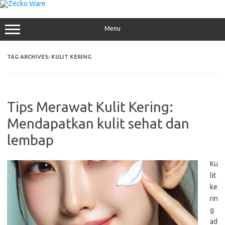
Skip
to
content
Menu
TAG ARCHIVES:
KULIT KERING
Tips Merawat Kulit Kering:
Mendapatkan kulit sehat dan
lembap
Ku
lit
ke
rin
g
ad