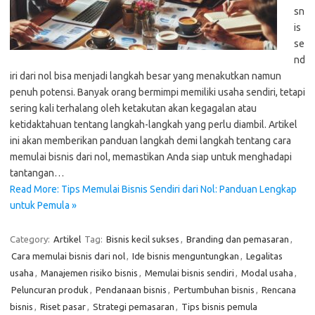
sn
is
se
nd
iri dari nol bisa menjadi langkah besar yang menakutkan namun
penuh potensi. Banyak orang bermimpi memiliki usaha sendiri, tetapi
sering kali terhalang oleh ketakutan akan kegagalan atau
ketidaktahuan tentang langkah-langkah yang perlu diambil. Artikel
ini akan memberikan panduan langkah demi langkah tentang cara
memulai bisnis dari nol, memastikan Anda siap untuk menghadapi
tantangan…
Read More: Tips Memulai Bisnis Sendiri dari Nol: Panduan Lengkap
untuk Pemula »
Category:
Artikel
Tag:
Bisnis kecil sukses
,
Branding dan pemasaran
,
Cara memulai bisnis dari nol
,
Ide bisnis menguntungkan
,
Legalitas
usaha
,
Manajemen risiko bisnis
,
Memulai bisnis sendiri
,
Modal usaha
,
Peluncuran produk
,
Pendanaan bisnis
,
Pertumbuhan bisnis
,
Rencana
bisnis
,
Riset pasar
,
Strategi pemasaran
,
Tips bisnis pemula