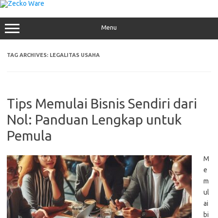
Skip
to
content
Menu
TAG ARCHIVES:
LEGALITAS USAHA
Tips Memulai Bisnis Sendiri dari
Nol: Panduan Lengkap untuk
Pemula
M
e
m
ul
ai
bi