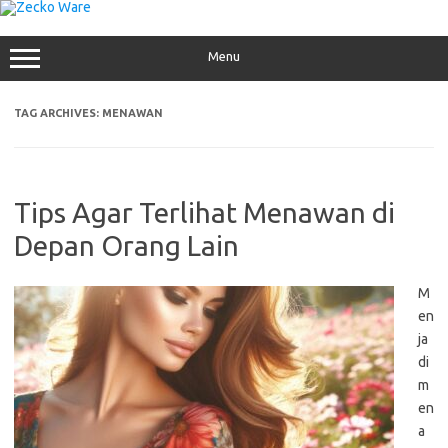
Skip
to
content
Menu
TAG ARCHIVES:
MENAWAN
Tips Agar Terlihat Menawan di
Depan Orang Lain
M
en
ja
di
m
en
a