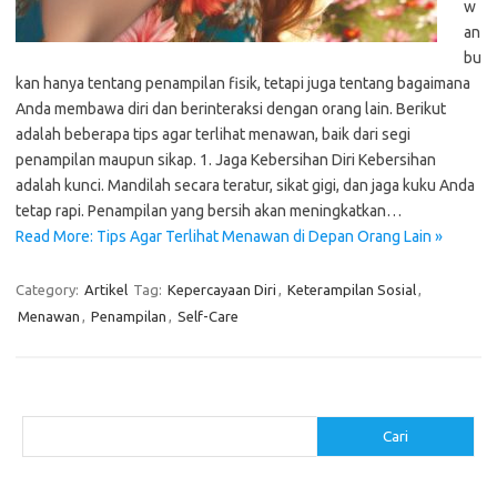
w
an
bu
kan hanya tentang penampilan fisik, tetapi juga tentang bagaimana
Anda membawa diri dan berinteraksi dengan orang lain. Berikut
adalah beberapa tips agar terlihat menawan, baik dari segi
penampilan maupun sikap. 1. Jaga Kebersihan Diri Kebersihan
adalah kunci. Mandilah secara teratur, sikat gigi, dan jaga kuku Anda
tetap rapi. Penampilan yang bersih akan meningkatkan…
Read More: Tips Agar Terlihat Menawan di Depan Orang Lain »
Category:
Artikel
Tag:
Kepercayaan Diri
,
Keterampilan Sosial
,
Menawan
,
Penampilan
,
Self-Care
Cari
Cari
Pos-pos Terbaru