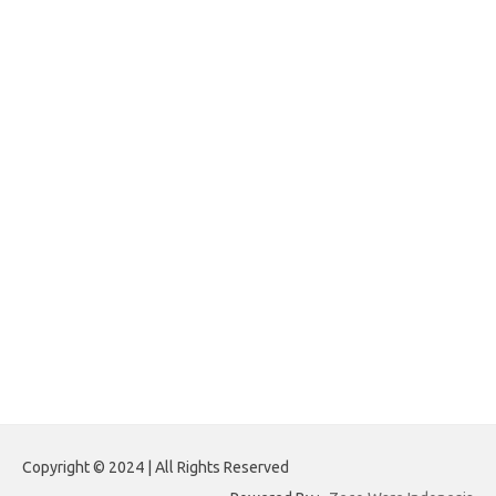
Paito Warna Hongkong
forexnews.my.id
belajargsaseo.my.id
adsdiaspora.com
ajreinke.com
annacbrady.com
klikhammerofthor.com
kyleadamblair.com
lindsaymking.com
lipimagazine.com
lisandrarcarmichael.com
mollyjuneroquet.com
obatpenggugurampuh.com
ontologyschmology.com
pargirlmothers.com
reinventingthebible.com
Copyright © 2024 | All Rights Reserved