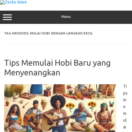
Skip
to
content
Menu
TAG ARCHIVES:
MULAI HOBI DENGAN LANGKAH KECIL
Tips Memulai Hobi Baru yang
Menyenangkan
Ti
ps
m
e
m
ul
ai