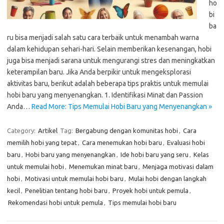
ho
bi
ba
ru bisa menjadi salah satu cara terbaik untuk menambah warna
dalam kehidupan sehari-hari. Selain memberikan kesenangan, hobi
juga bisa menjadi sarana untuk mengurangi stres dan meningkatkan
keterampilan baru. Jika Anda berpikir untuk mengeksplorasi
aktivitas baru, berikut adalah beberapa tips praktis untuk memulai
hobi baru yang menyenangkan. 1. Identifikasi Minat dan Passion
Anda…
Read More: Tips Memulai Hobi Baru yang Menyenangkan »
Category:
Artikel
Tag:
Bergabung dengan komunitas hobi
,
Cara
memilih hobi yang tepat
,
Cara menemukan hobi baru
,
Evaluasi hobi
baru
,
Hobi baru yang menyenangkan
,
Ide hobi baru yang seru
,
Kelas
untuk memulai hobi
,
Menemukan minat baru
,
Menjaga motivasi dalam
hobi
,
Motivasi untuk memulai hobi baru
,
Mulai hobi dengan langkah
kecil
,
Penelitian tentang hobi baru
,
Proyek hobi untuk pemula
,
Rekomendasi hobi untuk pemula
,
Tips memulai hobi baru