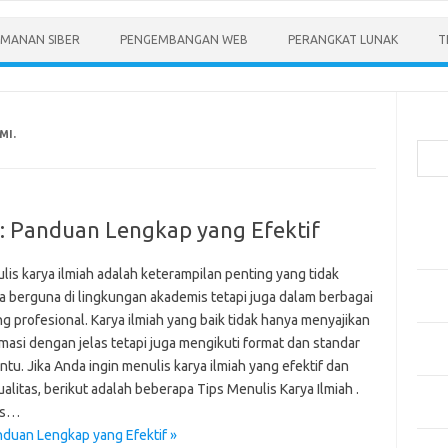
MANAN SIBER
PENGEMBANGAN WEB
PERANGKAT LUNAK
T
Cari
MI.
Pos-
h: Panduan Lengkap yang Efektif
Menen
Anda
lis karya ilmiah adalah keterampilan penting yang tidak
Memb
a berguna di lingkungan akademis tetapi juga dalam berbagai
Pert
g profesional. Karya ilmiah yang baik tidak hanya menyajikan
Meng
masi dengan jelas tetapi juga mengikuti format dan standar
Diper
ntu. Jika Anda ingin menulis karya ilmiah yang efektif dan
alitas, berikut adalah beberapa Tips Menulis Karya Ilmiah .
Meng
ps…
Priba
nduan Lengkap yang Efektif »
Mobil