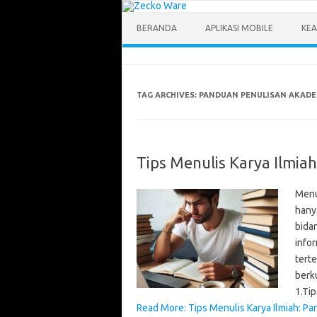
Skip
to
content
BERANDA
APLIKASI MOBILE
KEA
TAG ARCHIVES:
PANDUAN PENULISAN AKADE
Tips Menulis Karya Ilmia
Menu
hany
bidan
infor
terte
berku
1.Ti
Read More: Tips Menulis Karya Ilmiah: Pa