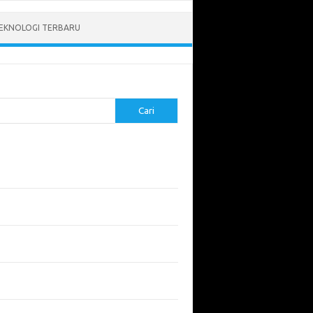
EKNOLOGI TERBARU
Cari
pos Terbaru
tukan ROI dari Investasi Perangkat Lunak
angun Website Kesehatan: Tips dan
imbangan
apa Riset Keamanan Siber Harus
hatikan?
apa Aplikasi Mobil Penting untuk Keamanan
di di Jalan?
 Listrik: Masa Depan Transportasi yang