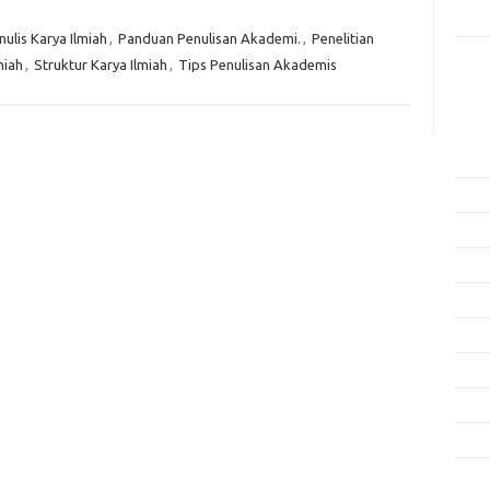
Rama
ulis Karya Ilmiah
,
Panduan Penulisan Akademi.
,
Penelitian
miah
,
Struktur Karya Ilmiah
,
Tips Penulisan Akademis
Kome
Tidak
Arsi
Agus
Juli 
Juni 
Mei 
April
Mare
Febru
Janua
Dese
Nove