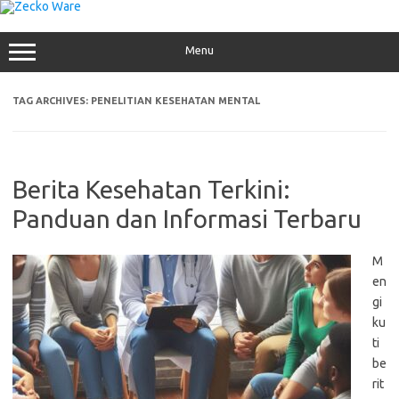
Skip
to
content
Menu
TAG ARCHIVES:
PENELITIAN KESEHATAN MENTAL
Berita Kesehatan Terkini:
Panduan dan Informasi Terbaru
M
en
gi
ku
ti
be
rit