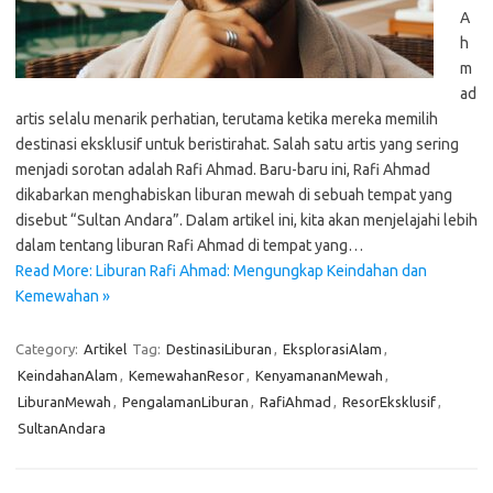
A
h
m
ad
artis selalu menarik perhatian, terutama ketika mereka memilih
destinasi eksklusif untuk beristirahat. Salah satu artis yang sering
menjadi sorotan adalah Rafi Ahmad. Baru-baru ini, Rafi Ahmad
dikabarkan menghabiskan liburan mewah di sebuah tempat yang
disebut “Sultan Andara”. Dalam artikel ini, kita akan menjelajahi lebih
dalam tentang liburan Rafi Ahmad di tempat yang…
Read More: Liburan Rafi Ahmad: Mengungkap Keindahan dan
Kemewahan »
Category:
Artikel
Tag:
DestinasiLiburan
,
EksplorasiAlam
,
KeindahanAlam
,
KemewahanResor
,
KenyamananMewah
,
LiburanMewah
,
PengalamanLiburan
,
RafiAhmad
,
ResorEksklusif
,
SultanAndara