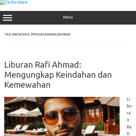
Skip
to
content
Menu
TAG ARCHIVES:
PENGALAMANLIBURAN
Liburan Rafi Ahmad:
Mengungkap Keindahan dan
Kemewahan
Li
bu
ra
n
Ra
fi