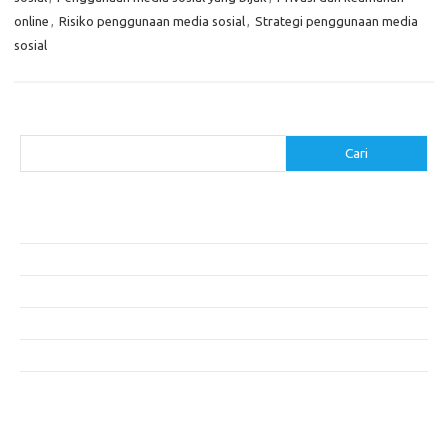
online
,
Risiko penggunaan media sosial
,
Strategi penggunaan media
sosial
Cari
Cari
Pos-pos Terbaru
Menentukan ROI dari Investasi Perangkat Lunak Anda
Membangun Website Kesehatan: Tips dan Pertimbangan
Mengapa Riset Keamanan Siber Harus Diperhatikan?
Mengapa Aplikasi Mobil Penting untuk Keamanan Pribadi di Jalan?
Mobil Listrik: Masa Depan Transportasi yang Ramah Lingkungan
Komentar Terbaru
Tidak ada komentar untuk ditampilkan.