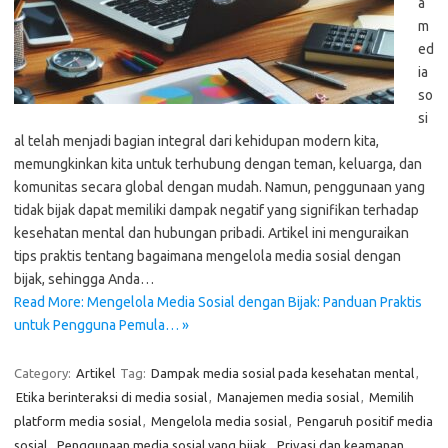
a
m
ed
ia
so
si
al telah menjadi bagian integral dari kehidupan modern kita,
memungkinkan kita untuk terhubung dengan teman, keluarga, dan
komunitas secara global dengan mudah. Namun, penggunaan yang
tidak bijak dapat memiliki dampak negatif yang signifikan terhadap
kesehatan mental dan hubungan pribadi. Artikel ini menguraikan
tips praktis tentang bagaimana mengelola media sosial dengan
bijak, sehingga Anda…
Read More: Mengelola Media Sosial dengan Bijak: Panduan Praktis
untuk Pengguna Pemula… »
Category:
Artikel
Tag:
Dampak media sosial pada kesehatan mental
,
Etika berinteraksi di media sosial
,
Manajemen media sosial
,
Memilih
platform media sosial
,
Mengelola media sosial
,
Pengaruh positif media
sosial
,
Penggunaan media sosial yang bijak
,
Privasi dan keamanan