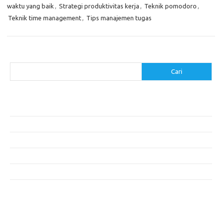
waktu yang baik
,
Strategi produktivitas kerja
,
Teknik pomodoro
,
Teknik time management
,
Tips manajemen tugas
Cari
Cari
Pos-pos Terbaru
Menentukan ROI dari Investasi Perangkat Lunak Anda
Membangun Website Kesehatan: Tips dan Pertimbangan
Mengapa Riset Keamanan Siber Harus Diperhatikan?
Mengapa Aplikasi Mobil Penting untuk Keamanan Pribadi di Jalan?
Mobil Listrik: Masa Depan Transportasi yang Ramah Lingkungan
Komentar Terbaru
Tidak ada komentar untuk ditampilkan.