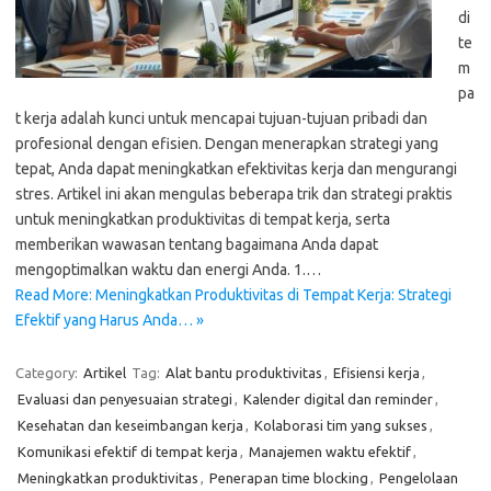
di
te
m
pa
t kerja adalah kunci untuk mencapai tujuan-tujuan pribadi dan
profesional dengan efisien. Dengan menerapkan strategi yang
tepat, Anda dapat meningkatkan efektivitas kerja dan mengurangi
stres. Artikel ini akan mengulas beberapa trik dan strategi praktis
untuk meningkatkan produktivitas di tempat kerja, serta
memberikan wawasan tentang bagaimana Anda dapat
mengoptimalkan waktu dan energi Anda. 1.…
Read More: Meningkatkan Produktivitas di Tempat Kerja: Strategi
Efektif yang Harus Anda… »
Category:
Artikel
Tag:
Alat bantu produktivitas
,
Efisiensi kerja
,
Evaluasi dan penyesuaian strategi
,
Kalender digital dan reminder
,
Kesehatan dan keseimbangan kerja
,
Kolaborasi tim yang sukses
,
Komunikasi efektif di tempat kerja
,
Manajemen waktu efektif
,
Meningkatkan produktivitas
,
Penerapan time blocking
,
Pengelolaan