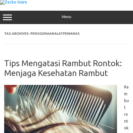
Skip
to
content
Menu
TAG ARCHIVES:
PENGGUNAANALATPEMANAS
Tips Mengatasi Rambut Rontok:
Menjaga Kesehatan Rambut
Ra
m
bu
t
ro
nt
ok