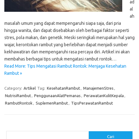
ad
al
ah
masalah umum yang dapat mempengaruhi siapa saja, dari pria
hingga wanita, dan dapat disebabkan oleh berbagai faktor seperti
stres, pola makan, dan genetik. Meski seringkali merupakan hal yang
wajar, kerontokan rambut yang berlebihan dapat menjadi sumber
kekhawatiran dan mempengaruhi rasa percaya diri. Artikel ini akan
membahas berbagai tips untuk mengatasi rambut rontok…
Read More: Tips Mengatasi Rambut Rontok: Menjaga Kesehatan
Rambut »
Category:
Artikel
Tag:
KesehatanRambut
,
ManajemenStres
,
NutrisiRambut
,
PenggunaanAlatPemanas
,
PerawatanKulitKepala
,
RambutRontok
,
SuplemenRambut
,
TipsPerawatanRambut
Cari
Cari