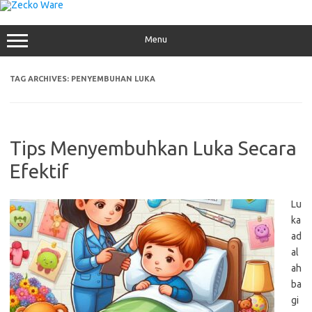
Skip
to
content
Menu
TAG ARCHIVES:
PENYEMBUHAN LUKA
Tips Menyembuhkan Luka Secara
Efektif
Lu
ka
ad
al
ah
ba
gi