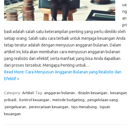
ua
ng
an
pri
badi adalah salah satu keterampilan penting yang perlu dimiliki oleh
setiap orang. Salah satu cara terbaik untuk menjaga keuangan Anda
tetap teratur adalah dengan menyusun anggaran bulanan. Dalam
artikel ini, kita akan membahas cara menyusun anggaran bulanan
yang realistis dan efektif, serta manfaat yang bisa Anda dapatkan
dari proses tersebut. Mengapa Penting untuk…
Read More: Cara Menyusun Anggaran Bulanan yang Realistis dan
Efektif »
Category:
Artikel
Tag:
anggaran bulanan
,
disiplin keuangan
,
keuangan
pribadi
,
kontrol keuangan
,
metode budgeting
,
pengelolaan uang
,
pengeluaran
,
perencanaan keuangan
,
tips menabung
,
tujuan
keuangan