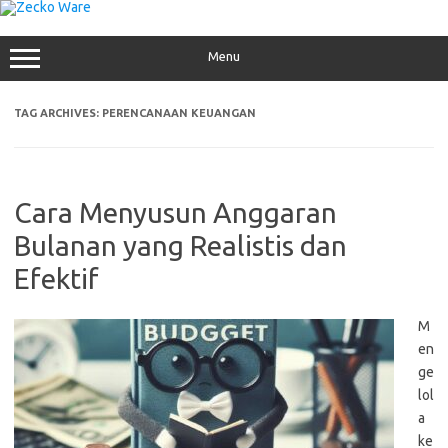
Skip
to
content
Menu
TAG ARCHIVES:
PERENCANAAN KEUANGAN
Cara Menyusun Anggaran
Bulanan yang Realistis dan
Efektif
M
en
ge
lol
a
ke