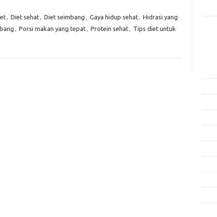
Rama
iet
,
Diet sehat
,
Diet seimbang
,
Gaya hidup sehat
,
Hidrasi yang
mbang
,
Porsi makan yang tepat
,
Protein sehat
,
Tips diet untuk
Kome
Tidak
Arsi
Agus
Juli 
Juni 
Mei 
April
Mare
Febru
Janua
Dese
Nove