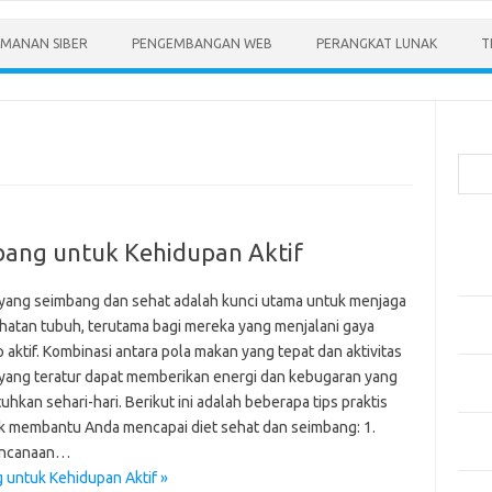
MANAN SIBER
PENGEMBANGAN WEB
PERANGKAT LUNAK
T
Cari
Pos-
bang untuk Kehidupan Aktif
Menen
Anda
 yang seimbang dan sehat adalah kunci utama untuk menjaga
Memb
hatan tubuh, terutama bagi mereka yang menjalani gaya
Pert
 aktif. Kombinasi antara pola makan yang tepat dan aktivitas
Meng
k yang teratur dapat memberikan energi dan kebugaran yang
Diper
uhkan sehari-hari. Berikut ini adalah beberapa tips praktis
k membantu Anda mencapai diet sehat dan seimbang: 1.
Meng
encanaan…
Priba
 untuk Kehidupan Aktif »
Mobil