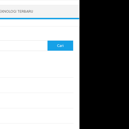
EKNOLOGI TERBARU
Cari
pos Terbaru
tukan ROI dari Investasi Perangkat Lunak
angun Website Kesehatan: Tips dan
imbangan
apa Riset Keamanan Siber Harus
hatikan?
apa Aplikasi Mobil Penting untuk Keamanan
di di Jalan?
 Listrik: Masa Depan Transportasi yang