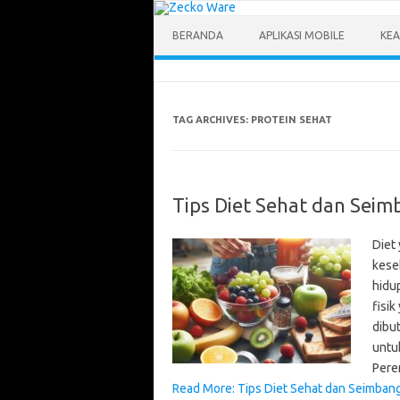
Skip
to
content
BERANDA
APLIKASI MOBILE
KEA
TAG ARCHIVES:
PROTEIN SEHAT
Tips Diet Sehat dan Seim
Diet
kese
hidup
fisi
dibut
untu
Per
Read More: Tips Diet Sehat dan Seimbang