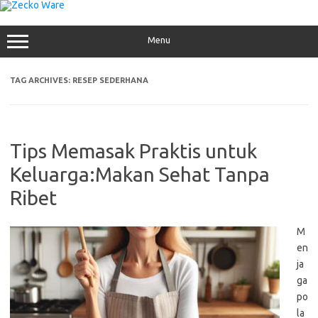
Skip
to
content
Menu
TAG ARCHIVES:
RESEP SEDERHANA
Tips Memasak Praktis untuk
Keluarga:Makan Sehat Tanpa
Ribet
M
en
ja
ga
po
la