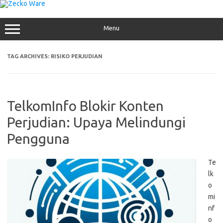
Skip
to
content
Menu
TAG ARCHIVES:
RISIKO PERJUDIAN
TelkomInfo Blokir Konten
Perjudian: Upaya Melindungi
Pengguna
Te
lk
o
mi
nf
o