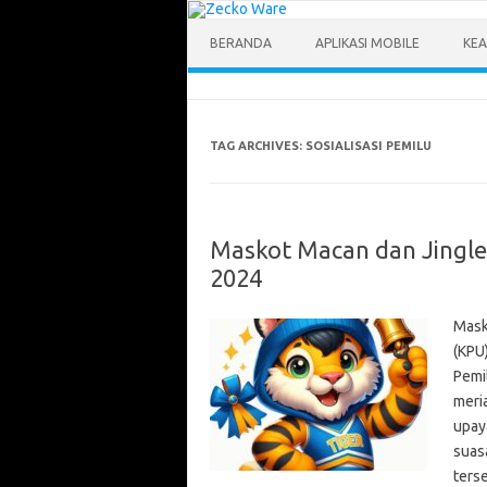
Skip
to
content
BERANDA
APLIKASI MOBILE
KEA
TAG ARCHIVES:
SOSIALISASI PEMILU
Maskot Macan dan Jingle
2024
Mask
(KPU
Pemi
meri
upay
suas
ters