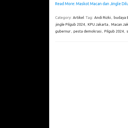
Read More: Maskot Macan dan Jingle Dil
Category:
Artikel
Tag:
Andi Rizki
,
budaya 
jingle Pilgub 2024
,
KPU Jakarta
,
Macan Jak
gubernur
,
pesta demokrasi
,
Pilgub 2024
,