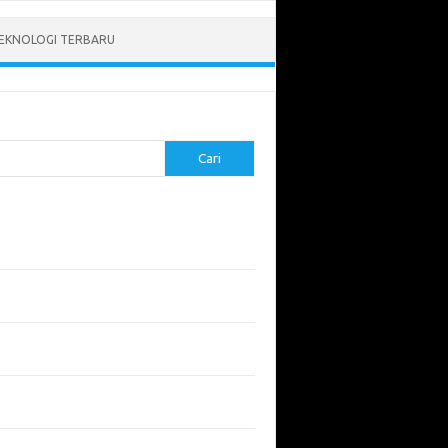
EKNOLOGI TERBARU
Cari
pos Terbaru
tukan ROI dari Investasi Perangkat Lunak
angun Website Kesehatan: Tips dan
imbangan
apa Riset Keamanan Siber Harus
hatikan?
apa Aplikasi Mobil Penting untuk Keamanan
di di Jalan?
 Listrik: Masa Depan Transportasi yang