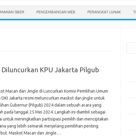
MANAN SIBER
PENGEMBANGAN WEB
PERANGKAT LUNAK
T
Cari
Pos-
 Diluncurkan KPU Jakarta Pilgub
Menen
Anda
Memb
ot Macan dan Jingle di Luncurkan Komisi Pemilihan Umum
Pert
) DKI Jakarta resmi meluncurkan maskot dan jingle untuk
Meng
lihan Gubernur (Pilgub) 2024 dalam sebuah acara yang
Diper
ah pada tanggal 25 Mei 2024. Langkah ini diambil sebagai
a untuk meningkatkan partisipasi pemilih dan menciptakan
Meng
Priba
ana yang lebih semarak menjelang pemilihan penting
ebut. Maskot Macan dan Jingle…
Mobil