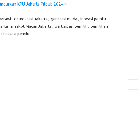
uncurkan KPU Jakarta Pilgub 2024 »
Rama
Betawi
,
demokrasi Jakarta
,
generasi muda
,
inovasi pemilu
,
Kome
Tidak
arta
,
maskot Macan Jakarta
,
partisipasi pemilih
,
pemilihan
sosialisasi pemilu
Arsi
Agus
Juli 
Juni 
Mei 
April
Mare
Febru
Janua
Dese
Nove