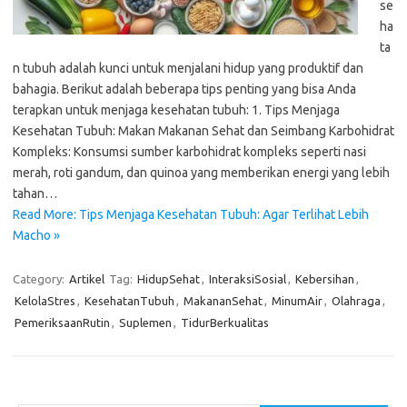
se
ha
ta
n tubuh adalah kunci untuk menjalani hidup yang produktif dan
bahagia. Berikut adalah beberapa tips penting yang bisa Anda
terapkan untuk menjaga kesehatan tubuh: 1. Tips Menjaga
Kesehatan Tubuh: Makan Makanan Sehat dan Seimbang Karbohidrat
Kompleks: Konsumsi sumber karbohidrat kompleks seperti nasi
merah, roti gandum, dan quinoa yang memberikan energi yang lebih
tahan…
Read More: Tips Menjaga Kesehatan Tubuh: Agar Terlihat Lebih
Macho »
Category:
Artikel
Tag:
HidupSehat
,
InteraksiSosial
,
Kebersihan
,
KelolaStres
,
KesehatanTubuh
,
MakananSehat
,
MinumAir
,
Olahraga
,
PemeriksaanRutin
,
Suplemen
,
TidurBerkualitas
Cari