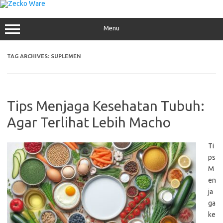
Skip
to
content
Menu
TAG ARCHIVES:
SUPLEMEN
Tips Menjaga Kesehatan Tubuh:
Agar Terlihat Lebih Macho
Ti
ps
M
en
ja
ga
ke