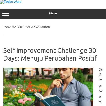
Skip
to
content
Menu
TAG ARCHIVES:
TANTANGAN30HARI
Self Improvement Challenge 30
Days: Menuju Perubahan Positif
Se
lf
im
pr
ov
e
m