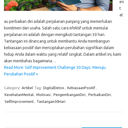
en
t
at
au perbaikan diri adalah perjalanan panjang yang memerlukan
komitmen dan usaha. Salah satu cara efektif untuk memulai
perjalanan ini adalah dengan mengikuti tantangan 30 hari.
Tantangan ini dirancang untuk membantu Anda membangun
kebiasaan positif dan menciptakan perubahan signifikan dalam
hidup Anda dalam waktu yang relatif singkat. Dalam artikel ini, kami
akan membahas bagaimana…
Read More: Self Improvement Challenge 30 Days: Menuju
Perubahan Positif »
Category:
Artikel
Tag:
DigitalDetox
,
KebiasaanPositif
,
KesehatanMental
,
Motivasi
,
PengembanganDiri
,
PerbaikanDiri
,
SelfImprovement
,
Tantangan30Hari
Cari