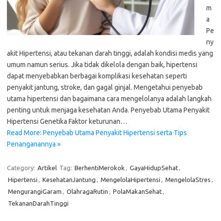
m
a
Pe
ny
akit Hipertensi, atau tekanan darah tinggi, adalah kondisi medis yang
umum namun serius. Jika tidak dikelola dengan baik, hipertensi
dapat menyebabkan berbagai komplikasi kesehatan seperti
penyakit jantung, stroke, dan gagal ginjal. Mengetahui penyebab
utama hipertensi dan bagaimana cara mengelolanya adalah langkah
penting untuk menjaga kesehatan Anda. Penyebab Utama Penyakit
Hipertensi Genetika Faktor keturunan…
Read More: Penyebab Utama Penyakit Hipertensi serta Tips
Penanganannya »
Category:
Artikel
Tag:
BerhentiMerokok
,
GayaHidupSehat
,
Hipertensi
,
KesehatanJantung
,
MengelolaHipertensi
,
MengelolaStres
,
MengurangiGaram
,
OlahragaRutin
,
PolaMakanSehat
,
TekananDarahTinggi