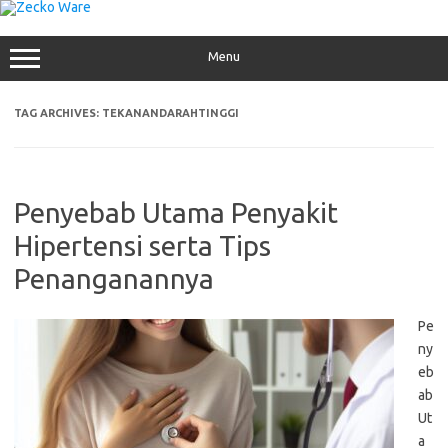
Skip
to
content
Menu
TAG ARCHIVES:
TEKANANDARAHTINGGI
Penyebab Utama Penyakit
Hipertensi serta Tips
Penanganannya
Pe
ny
eb
ab
Ut
a