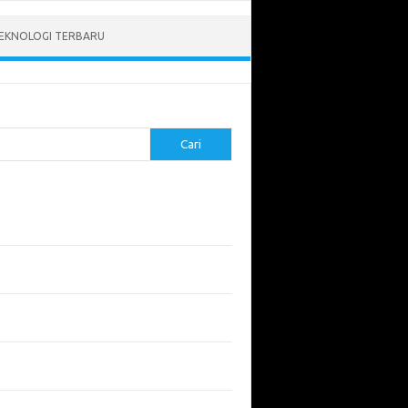
EKNOLOGI TERBARU
Cari
pos Terbaru
tukan ROI dari Investasi Perangkat Lunak
angun Website Kesehatan: Tips dan
imbangan
apa Riset Keamanan Siber Harus
hatikan?
apa Aplikasi Mobil Penting untuk Keamanan
di di Jalan?
 Listrik: Masa Depan Transportasi yang