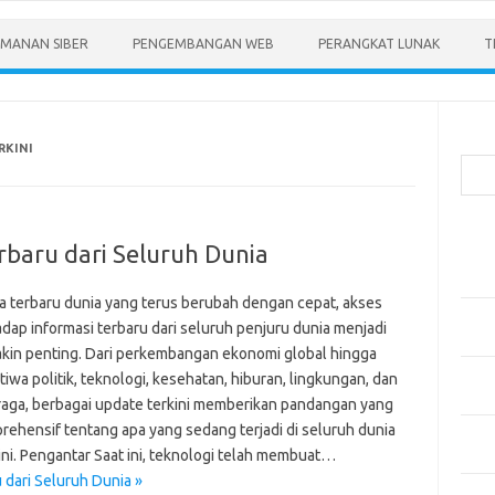
MANAN SIBER
PENGEMBANGAN WEB
PERANGKAT LUNAK
T
Cari
RKINI
Pos-
erbaru dari Seluruh Dunia
Menen
Anda
ta terbaru dunia yang terus berubah dengan cepat, akses
Memb
adap informasi terbaru dari seluruh penjuru dunia menjadi
Pert
kin penting. Dari perkembangan ekonomi global hingga
Meng
tiwa politik, teknologi, kesehatan, hiburan, lingkungan, dan
Diper
raga, berbagai update terkini memberikan pandangan yang
rehensif tentang apa yang sedang terjadi di seluruh dunia
Meng
ini. Pengantar Saat ini, teknologi telah membuat…
Priba
u dari Seluruh Dunia »
Mobil