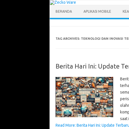
Skip
to
content
BERANDA
APLIKASI MOBILE
KEA
TAG ARCHIVES:
TEKNOLOGI DAN INOVASI TE
Berita Hari Ini: Update T
Beri
terh
sema
peris
olah
komp
saat 
Read More: Berita Hari Ini: Update Terbar