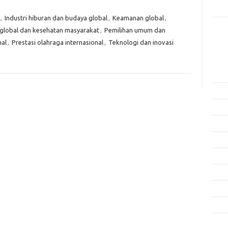
Rama
,
Industri hiburan dan budaya global
,
Keamanan global
,
global dan kesehatan masyarakat
,
Pemilihan umum dan
Kome
Tidak
nal
,
Prestasi olahraga internasional
,
Teknologi dan inovasi
Arsi
Agus
Juli 
Juni 
Mei 
April
Mare
Febru
Janua
Dese
Nove