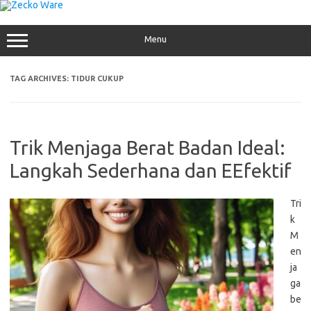
Skip
to
content
Menu
TAG ARCHIVES:
TIDUR CUKUP
Trik Menjaga Berat Badan Ideal:
Langkah Sederhana dan EEfektif
Tri
k
M
en
ja
ga
be