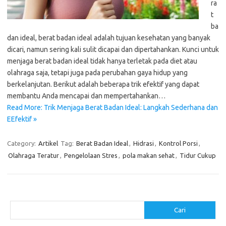
ra
t
ba
dan ideal, berat badan ideal adalah tujuan kesehatan yang banyak
dicari, namun sering kali sulit dicapai dan dipertahankan. Kunci untuk
menjaga berat badan ideal tidak hanya terletak pada diet atau
olahraga saja, tetapi juga pada perubahan gaya hidup yang
berkelanjutan. Berikut adalah beberapa trik efektif yang dapat
membantu Anda mencapai dan mempertahankan…
Read More: Trik Menjaga Berat Badan Ideal: Langkah Sederhana dan
EEfektif »
Category:
Artikel
Tag:
Berat Badan Ideal
,
Hidrasi
,
Kontrol Porsi
,
Olahraga Teratur
,
Pengelolaan Stres
,
pola makan sehat
,
Tidur Cukup
Cari
Cari