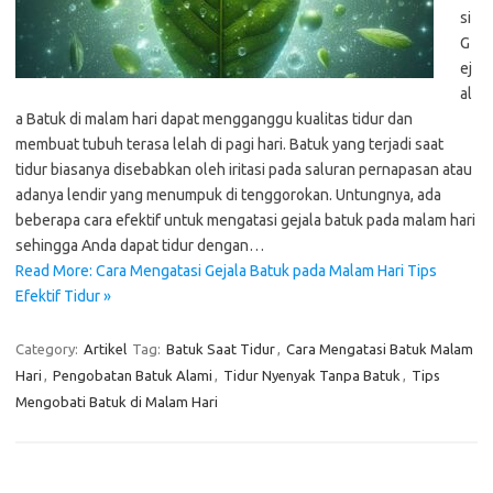
si
G
ej
al
a Batuk di malam hari dapat mengganggu kualitas tidur dan
membuat tubuh terasa lelah di pagi hari. Batuk yang terjadi saat
tidur biasanya disebabkan oleh iritasi pada saluran pernapasan atau
adanya lendir yang menumpuk di tenggorokan. Untungnya, ada
beberapa cara efektif untuk mengatasi gejala batuk pada malam hari
sehingga Anda dapat tidur dengan…
Read More: Cara Mengatasi Gejala Batuk pada Malam Hari Tips
Efektif Tidur »
Category:
Artikel
Tag:
Batuk Saat Tidur
,
Cara Mengatasi Batuk Malam
Hari
,
Pengobatan Batuk Alami
,
Tidur Nyenyak Tanpa Batuk
,
Tips
Mengobati Batuk di Malam Hari
Cari