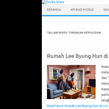
Skip
to
content
BERANDA
APLIKASI MOBILE
KEA
TAG ARCHIVES:
TINDAKAN KEPOLISIAN
Rumah Lee Byung Hun di
Ruma
melal
dan 
meng
Keja
perha
leng
Read More: Rumah Lee Byung Hun di Los