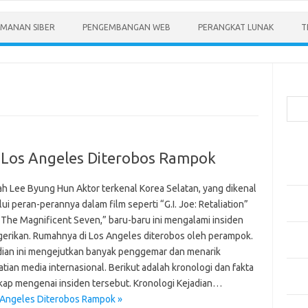
MANAN SIBER
PENGEMBANGAN WEB
PERANGKAT LUNAK
T
Cari
Pos-
 Los Angeles Diterobos Rampok
Menen
Anda
h Lee Byung Hun Aktor terkenal Korea Selatan, yang dikenal
Memb
ui peran-perannya dalam film seperti “G.I. Joe: Retaliation”
Pert
“The Magnificent Seven,” baru-baru ini mengalami insiden
Meng
erikan. Rumahnya di Los Angeles diterobos oleh perampok.
Diper
dian ini mengejutkan banyak penggemar dan menarik
tian media internasional. Berikut adalah kronologi dan fakta
Meng
kap mengenai insiden tersebut. Kronologi Kejadian…
Priba
 Angeles Diterobos Rampok »
Mobil