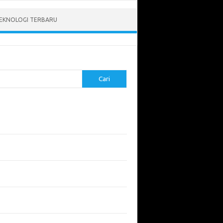
EKNOLOGI TERBARU
Cari
pos Terbaru
tukan ROI dari Investasi Perangkat Lunak
angun Website Kesehatan: Tips dan
imbangan
apa Riset Keamanan Siber Harus
hatikan?
apa Aplikasi Mobil Penting untuk Keamanan
di di Jalan?
 Listrik: Masa Depan Transportasi yang