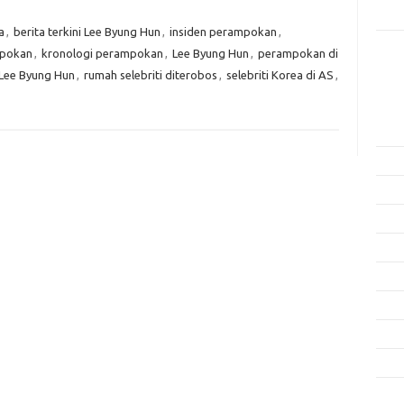
Rama
a
,
berita terkini Lee Byung Hun
,
insiden perampokan
,
mpokan
,
kronologi perampokan
,
Lee Byung Hun
,
perampokan di
Kome
Tidak
 Lee Byung Hun
,
rumah selebriti diterobos
,
selebriti Korea di AS
,
Arsi
Agus
Juli 
Juni 
Mei 
April
Mare
Febru
Janua
Dese
Nove