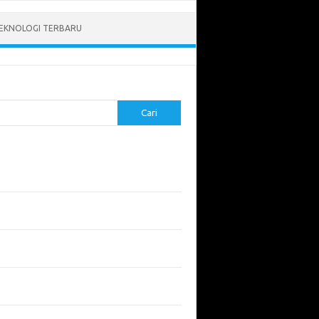
EKNOLOGI TERBARU
Cari
pos Terbaru
tukan ROI dari Investasi Perangkat Lunak
angun Website Kesehatan: Tips dan
imbangan
apa Riset Keamanan Siber Harus
hatikan?
apa Aplikasi Mobil Penting untuk Keamanan
di di Jalan?
 Listrik: Masa Depan Transportasi yang