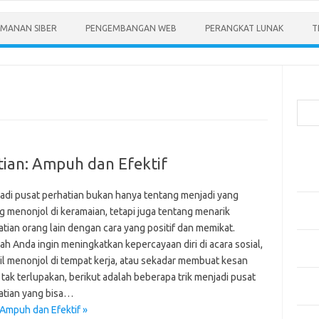
MANAN SIBER
PENGEMBANGAN WEB
PERANGKAT LUNAK
T
Cari
Pos-
tian: Ampuh dan Efektif
Menen
Anda
adi pusat perhatian bukan hanya tentang menjadi yang
Memb
g menonjol di keramaian, tetapi juga tentang menarik
Pert
atian orang lain dengan cara yang positif dan memikat.
Meng
ah Anda ingin meningkatkan kepercayaan diri di acara sosial,
Diper
il menonjol di tempat kerja, atau sekadar membuat kesan
tak terlupakan, berikut adalah beberapa trik menjadi pusat
Meng
atian yang bisa…
Priba
 Ampuh dan Efektif »
Mobil