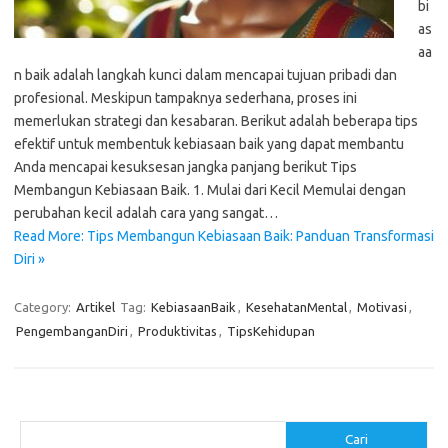
bi
as
aa
n baik adalah langkah kunci dalam mencapai tujuan pribadi dan
profesional. Meskipun tampaknya sederhana, proses ini
memerlukan strategi dan kesabaran. Berikut adalah beberapa tips
efektif untuk membentuk kebiasaan baik yang dapat membantu
Anda mencapai kesuksesan jangka panjang berikut Tips
Membangun Kebiasaan Baik. 1. Mulai dari Kecil Memulai dengan
perubahan kecil adalah cara yang sangat…
Read More: Tips Membangun Kebiasaan Baik: Panduan Transformasi
Diri »
Category:
Artikel
Tag:
KebiasaanBaik
,
KesehatanMental
,
Motivasi
,
PengembanganDiri
,
Produktivitas
,
TipsKehidupan
Cari
Cari