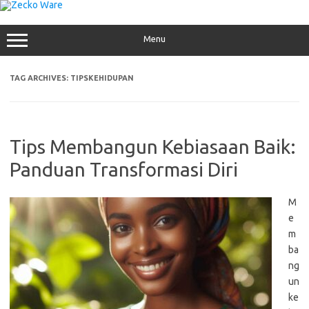
Skip
to
content
Menu
TAG ARCHIVES:
TIPSKEHIDUPAN
Tips Membangun Kebiasaan Baik:
Panduan Transformasi Diri
M
e
m
ba
ng
un
ke