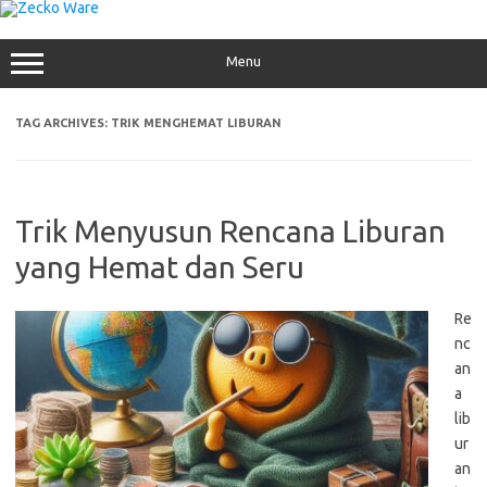
Skip
to
content
Menu
TAG ARCHIVES:
TRIK MENGHEMAT LIBURAN
Trik Menyusun Rencana Liburan
yang Hemat dan Seru
Re
nc
an
a
lib
ur
an