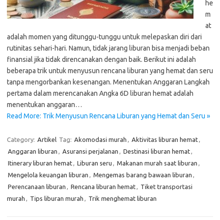
he
m
at
adalah momen yang ditunggu-tunggu untuk melepaskan diri dari
rutinitas sehari-hari. Namun, tidak jarang liburan bisa menjadi beban
finansial jika tidak direncanakan dengan baik. Berikut ini adalah
beberapa trik untuk menyusun rencana liburan yang hemat dan seru
tanpa mengorbankan kesenangan. Menentukan Anggaran Langkah
pertama dalam merencanakan Angka 6D liburan hemat adalah
menentukan anggaran…
Read More: Trik Menyusun Rencana Liburan yang Hemat dan Seru »
Category:
Artikel
Tag:
Akomodasi murah
,
Aktivitas liburan hemat
,
Anggaran liburan
,
Asuransi perjalanan
,
Destinasi liburan hemat
,
Itinerary liburan hemat
,
Liburan seru
,
Makanan murah saat liburan
,
Mengelola keuangan liburan
,
Mengemas barang bawaan liburan
,
Perencanaan liburan
,
Rencana liburan hemat
,
Tiket transportasi
murah
,
Tips liburan murah
,
Trik menghemat liburan