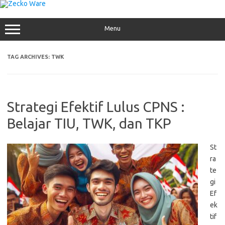
Skip
to
content
Menu
TAG ARCHIVES:
TWK
Strategi Efektif Lulus CPNS :
Belajar TIU, TWK, dan TKP
St
ra
te
gi
Ef
ek
tif