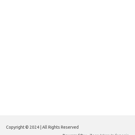
Paito Warna Hongkong
forexnews.my.id
belajargsaseo.my.id
adsdiaspora.com
ajreinke.com
annacbrady.com
klikhammerofthor.com
kyleadamblair.com
lindsaymking.com
lipimagazine.com
lisandrarcarmichael.com
mollyjuneroquet.com
obatpenggugurampuh.com
ontologyschmology.com
pargirlmothers.com
reinventingthebible.com
Copyright © 2024 | All Rights Reserved