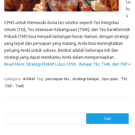
Lu
lu
s
CPNS untuk Memasuki dunia tes seleksi seperti Tes Integritas
Umum (TIU), Tes Wawasan Kebangsaan (TWK), dan Tes Karakteristik
Pribadi (TKP) bisa menjadi tantangan besar. Namun, dengan strategi
yang tepat dan persiapan yang matang, Anda bisa meningkatkan
peluang Anda untuk sukses. Berikut adalah beberapa trik dan
strategi yang dapat membantu Anda dalam mempersiapkan…
Read More: Strategi Efektif Lulus CPNS : Belajar TIU, TWK, dan TKP »
Category:
Artikel
Tag:
persiapan tes
,
strategi belajar
,
tips ujian
,
TIU
,
TKP
,
TWK
Cari
Cari
Pos-pos Terbaru