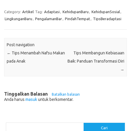
Category:
Artikel
Tag:
Adaptasi
,
KehidupanBaru
,
KehidupanSosial
,
LingkunganBaru
,
PengalamanBar
,
PindahTempat
,
TipsBeradaptasi
Post navigation
←
Tips Menambah Nafsu Makan
Tips Membangun Kebiasaan
pada Anak
Baik: Panduan Transformasi Diri
→
Tinggalkan Balasan
Batalkan balasan
Anda harus
masuk
untuk berkomentar.
Cari
Cari