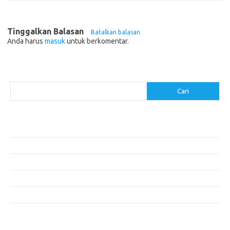
Tinggalkan Balasan
Batalkan balasan
Anda harus
masuk
untuk berkomentar.
Cari
Cari
Pos-pos Terbaru
Menentukan ROI dari Investasi Perangkat Lunak Anda
Membangun Website Kesehatan: Tips dan Pertimbangan
Mengapa Riset Keamanan Siber Harus Diperhatikan?
Mengapa Aplikasi Mobil Penting untuk Keamanan Pribadi di Jalan?
Mobil Listrik: Masa Depan Transportasi yang Ramah Lingkungan
Komentar Terbaru
Tidak ada komentar untuk ditampilkan.