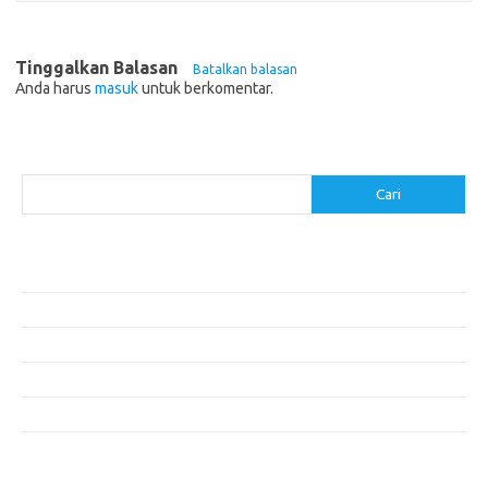
Tinggalkan Balasan
Batalkan balasan
Anda harus
masuk
untuk berkomentar.
Cari
Cari
Pos-pos Terbaru
Menentukan ROI dari Investasi Perangkat Lunak Anda
Membangun Website Kesehatan: Tips dan Pertimbangan
Mengapa Riset Keamanan Siber Harus Diperhatikan?
Mengapa Aplikasi Mobil Penting untuk Keamanan Pribadi di Jalan?
Mobil Listrik: Masa Depan Transportasi yang Ramah Lingkungan
Komentar Terbaru
Tidak ada komentar untuk ditampilkan.