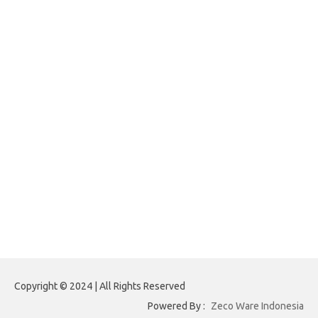
forexnews.my.id
belajargsaseo.my.id
adsdiaspora.com
ajreinke.com
annacbrady.com
klikhammerofthor.com
kyleadamblair.com
lindsaymking.com
lipimagazine.com
lisandrarcarmichael.com
mollyjuneroquet.com
obatpenggugurampuh.com
ontologyschmology.com
pargirlmothers.com
reinventingthebible.com
Copyright © 2024 | All Rights Reserved
Powered By :
Zeco Ware Indonesia