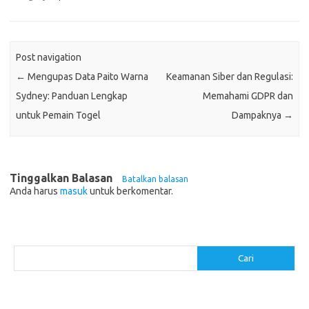
Post navigation
←
Mengupas Data Paito Warna
Keamanan Siber dan Regulasi:
Sydney: Panduan Lengkap
Memahami GDPR dan
untuk Pemain Togel
Dampaknya
→
Tinggalkan Balasan
Batalkan balasan
Anda harus
masuk
untuk berkomentar.
Cari
Cari
Pos-pos Terbaru
Menentukan ROI dari Investasi Perangkat Lunak Anda