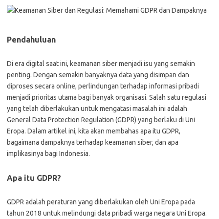
Pendahuluan
Di era digital saat ini, keamanan siber menjadi isu yang semakin
penting. Dengan semakin banyaknya data yang disimpan dan
diproses secara online, perlindungan terhadap informasi pribadi
menjadi prioritas utama bagi banyak organisasi. Salah satu regulasi
yang telah diberlakukan untuk mengatasi masalah ini adalah
General Data Protection Regulation (GDPR) yang berlaku di Uni
Eropa. Dalam artikel ini, kita akan membahas apa itu GDPR,
bagaimana dampaknya terhadap keamanan siber, dan apa
implikasinya bagi Indonesia.
Apa itu GDPR?
GDPR adalah peraturan yang diberlakukan oleh Uni Eropa pada
tahun 2018 untuk melindungi data pribadi warga negara Uni Eropa.