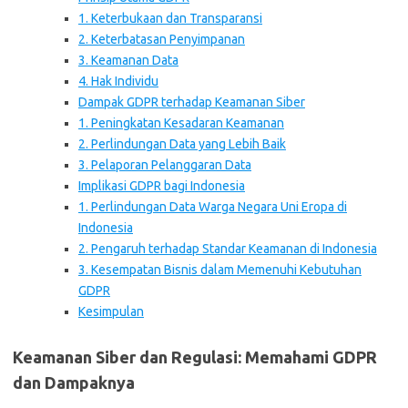
1. Keterbukaan dan Transparansi
2. Keterbatasan Penyimpanan
3. Keamanan Data
4. Hak Individu
Dampak GDPR terhadap Keamanan Siber
1. Peningkatan Kesadaran Keamanan
2. Perlindungan Data yang Lebih Baik
3. Pelaporan Pelanggaran Data
Implikasi GDPR bagi Indonesia
1. Perlindungan Data Warga Negara Uni Eropa di
Indonesia
2. Pengaruh terhadap Standar Keamanan di Indonesia
3. Kesempatan Bisnis dalam Memenuhi Kebutuhan
GDPR
Kesimpulan
Keamanan Siber dan Regulasi: Memahami GDPR
dan Dampaknya