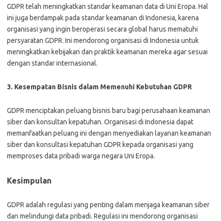
GDPR telah meningkatkan standar keamanan data di Uni Eropa. Hal
ini juga berdampak pada standar keamanan di Indonesia, karena
organisasi yang ingin beroperasi secara global harus mematuhi
persyaratan GDPR. Ini mendorong organisasi di Indonesia untuk
meningkatkan kebijakan dan praktik keamanan mereka agar sesuai
dengan standar internasional.
3. Kesempatan Bisnis dalam Memenuhi Kebutuhan GDPR
GDPR menciptakan peluang bisnis baru bagi perusahaan keamanan
siber dan konsultan kepatuhan. Organisasi di Indonesia dapat
memanfaatkan peluang ini dengan menyediakan layanan keamanan
siber dan konsultasi kepatuhan GDPR kepada organisasi yang
memproses data pribadi warga negara Uni Eropa.
Kesimpulan
GDPR adalah regulasi yang penting dalam menjaga keamanan siber
dan melindungi data pribadi. Regulasi ini mendorong organisasi