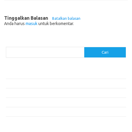
Tinggalkan Balasan
Batalkan balasan
Anda harus
masuk
untuk berkomentar.
Cari
Cari
Pos-pos Terbaru
Menentukan ROI dari Investasi Perangkat Lunak Anda
Membangun Website Kesehatan: Tips dan Pertimbangan
Mengapa Riset Keamanan Siber Harus Diperhatikan?
Mengapa Aplikasi Mobil Penting untuk Keamanan Pribadi di Jalan?
Mobil Listrik: Masa Depan Transportasi yang Ramah Lingkungan
Komentar Terbaru
Tidak ada komentar untuk ditampilkan.